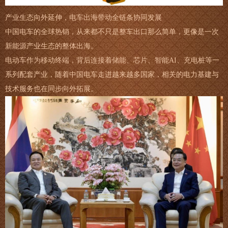
产业生态向外延伸，电车出海带动全链条协同发展
中国电车的全球热销，从来都不只是整车出口那么简单，更像是一次
新能源产业生态的整体出海。
电动车作为移动终端，背后连接着储能、芯片、智能AI、充电桩等一
系列配套产业，随着中国电车走进越来越多国家，相关的电力基建与
技术服务也在同步向外拓展。