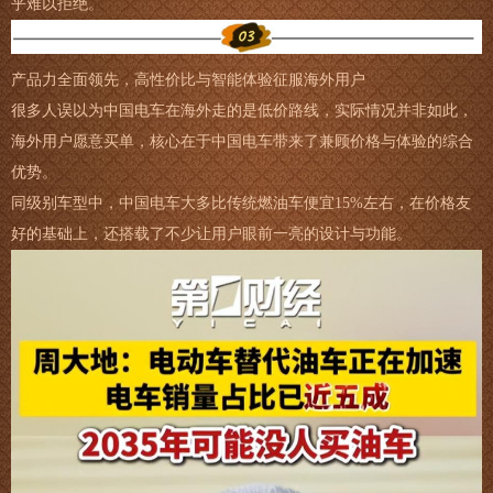
乎难以拒绝。
产品力全面领先，高性价比与智能体验征服海外用户
很多人误以为中国电车在海外走的是低价路线，实际情况并非如此，
海外用户愿意买单，核心在于中国电车带来了兼顾价格与体验的综合
优势。
同级别车型中，中国电车大多比传统燃油车便宜15%左右，在价格友
好的基础上，还搭载了不少让用户眼前一亮的设计与功能。