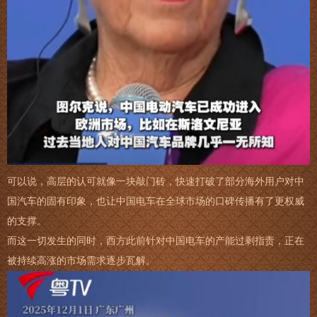
可以说，高层的认可就像一块敲门砖，快速打破了部分海外用户对中
国汽车的固有印象，也让中国电车在全球市场的口碑传播有了更权威
的支撑。
而这一切发生的同时，西方此前针对中国电车的产能过剩指责，正在
被持续高涨的市场需求逐步瓦解。