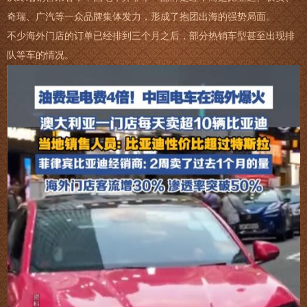
奇瑞、广汽等一众品牌集体发力，形成了抱团出海的强势局面。
不少海外门店的订单已经排到三个月之后，部分热销车型甚至出现排
队等车的情况。