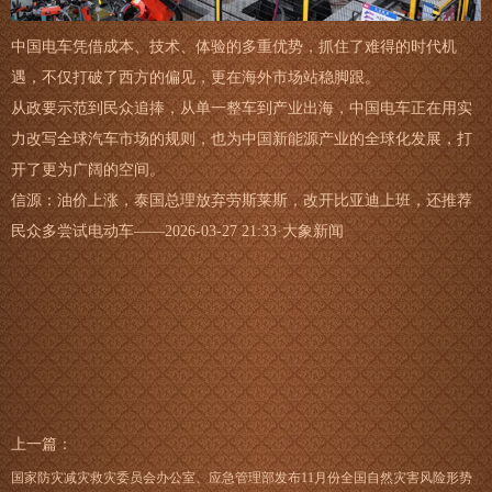
中国电车凭借成本、技术、体验的多重优势，抓住了难得的时代机
遇，不仅打破了西方的偏见，更在海外市场站稳脚跟。
从政要示范到民众追捧，从单一整车到产业出海，中国电车正在用实
力改写全球汽车市场的规则，也为中国新能源产业的全球化发展，打
开了更为广阔的空间。
信源：油价上涨，泰国总理放弃劳斯莱斯，改开比亚迪上班，还推荐
民众多尝试电动车——2026-03-27 21:33·大象新闻
上一篇：
国家防灾减灾救灾委员会办公室、应急管理部发布11月份全国自然灾害风险形势