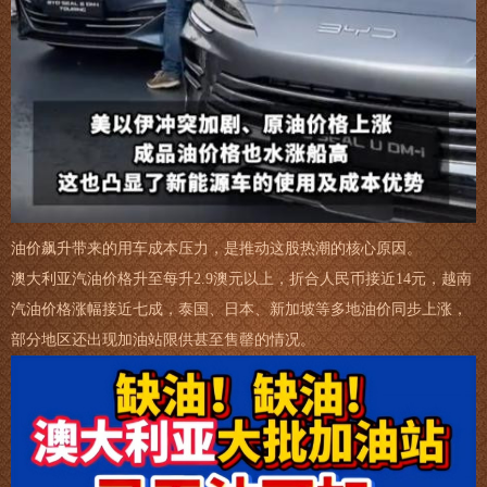
油价飙升带来的用车成本压力，是推动这股热潮的核心原因。
澳大利亚汽油价格升至每升2.9澳元以上，折合人民币接近14元，越南
汽油价格涨幅接近七成，泰国、日本、新加坡等多地油价同步上涨，
部分地区还出现加油站限供甚至售罄的情况。